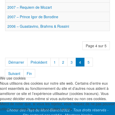
2007 – Requiem de Mozart
2007 – Prince Igor de Borodine
2006 – Guastavino, Brahms & Rossini
Page 4 sur 5
Démarrer
Précédent
1
2
3
4
5
Suivant
Fin
We use cookies
Nous utilisons des cookies sur notre site web. Certains d’entre eux
sont essentiels au fonctionnement du site et d’autres nous aident à
améliorer ce site et l’expérience utilisateur (cookies traceurs). Vous
pouvez décider vous-même si vous autorisez ou non ces cookies.
Merci de noter que, si vous les rejetez, vous risquez de ne pas pouvoir
utiliser l’ensemble des fonctionnalités du site.
Choeur des Pays du Mont-Blanc©2022 - Tous droits réservés -